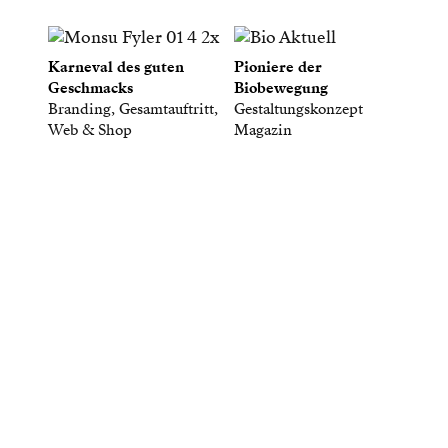
Karneval des guten
Pioniere der
Geschmacks
Biobewegung
Branding, Gesamtauftritt,
Gestaltungskonzept
Web & Shop
Magazin
Gute Antworten sind wertvoll,
und Fragen kostet nichts.
Schreib uns.
Büro Haeberli
Grafik und Web
Hardstrasse 81