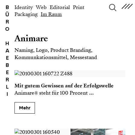
Identity
Web
Editorial
Print
B
Packaging
Im Raum
Ü
suchen
R
O
Animare
H
Naming, Logo, Product Branding,
A
Kommunkationsmittel, Messestand
E
B
E
R
Mit gutem Gewissen auf der Erfolgswelle
L
Ani­mare® ste­ht für
100
Prozent
…
I
Mehr