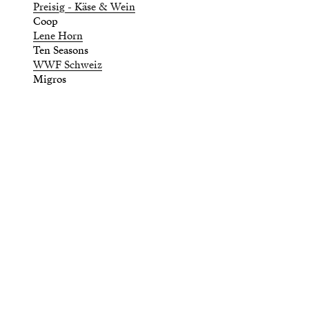
Preisig - Käse & Wein
Coop
Lene Horn
Ten Seasons
WWF Schweiz
Migros
Es ist schön hier zwischen
Hardbrücke und
Albisriederplatz. Besuch uns
mal.
Büro Haeberli
Grafik und Web