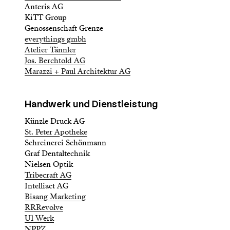
Anteris AG
KiTT Group
Genossenschaft Grenze
everythings gmbh
Atelier Tännler
Jos. Berchtold AG
Marazzi + Paul Architektur AG
Handwerk und Dienstleistung
Künzle Druck AG
St. Peter Apotheke
Schreinerei Schönmann
Graf Dentaltechnik
Nielsen Optik
Tribecraft AG
Intelliact AG
Bisang Marketing
RRRevolve
U1 Werk
NPPZ