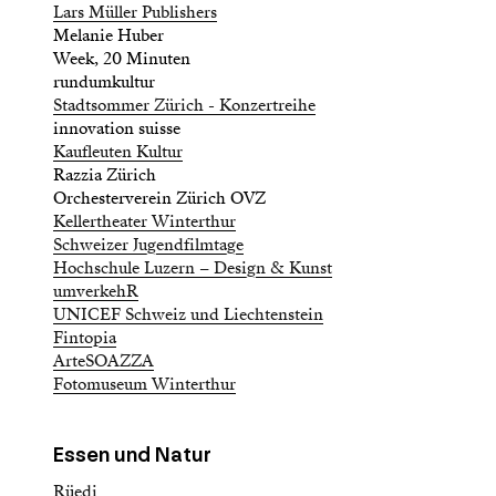
Lars Müller Publishers
Melanie Huber
Week, 20 Minuten
rundumkultur
Stadtsommer Zürich - Konzertreihe
innovation suisse
Kaufleuten Kultur
Razzia Zürich
Orchesterverein Zürich OVZ
Kellertheater Winterthur
Schweizer Jugendfilmtage
Hochschule Luzern – Design & Kunst
umverkehR
UNICEF Schweiz und Liechtenstein
Fintopia
ArteSOAZZA
Fotomuseum Winterthur
Essen und Natur
Rüedi