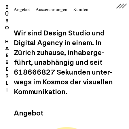
B
Angebot
Auszeichnungen
Kunden
Ü
R
O
Wir sind Design Stu­dio und
Dig­i­tal Agency in einem. In
H
A
Zürich zuhause, inhab­erge­
E
führt, unab­hängig und seit
B
E
618666828
Sekun­den unter­
R
wegs im Kos­mos der visuellen
L
I
Kommunikation.
Angebot