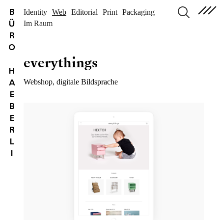
B
Identity
Web
Editorial
Print
Packaging
Ü
Im Raum
suchen
R
O
everythings
H
A
Webshop, digitale Bildsprache
E
B
E
R
L
I