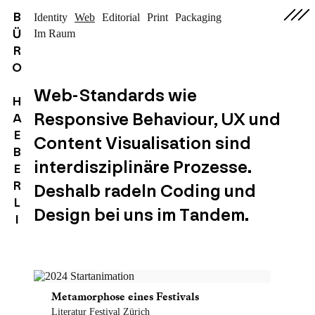
B
Identity
Web
Editorial
Print
Packaging
Ü
Im Raum
R
O
Web-Standards wie
H
Responsive Behaviour, UX und
A
E
Content Visualisation sind
B
interdisziplinäre Prozesse.
E
R
Deshalb radeln Coding und
L
Design bei uns im Tandem.
I
Metamorphose eines Festivals
Literatur Festival Zürich