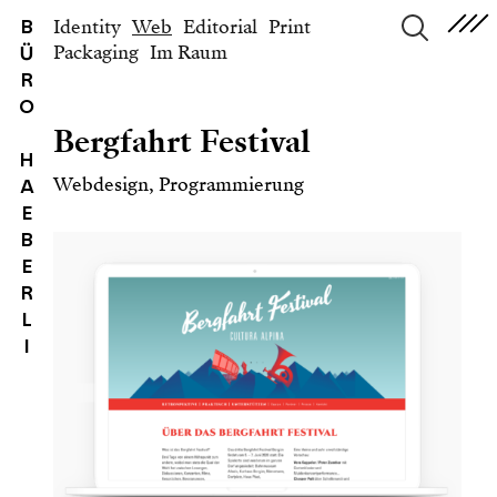
Identity
Web
Editorial
Print
B
Packaging
Im Raum
Ü
suchen
R
O
Bergfahrt Festival
H
Webdesign, Programmierung
A
E
B
E
R
L
I