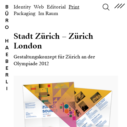
Identity
Web
Editorial
Print
B
Packaging
Im Raum
Ü
suchen
R
O
Stadt Zürich – Zürich
H
London
A
E
Gestaltungskonzept für Zürich an der
B
Olympiade 2012
E
R
L
I