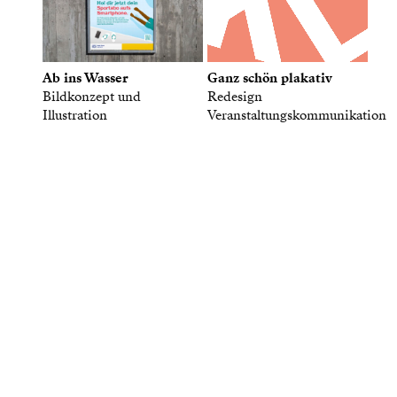
Ganz schön plakativ
Ab ins Wasser
Redesign
Bildkonzept und
Veranstaltungskommunikation
Illustration
Gute Antworten sind wertvoll,
und Fragen kostet nichts.
Schreib uns.
Büro Haeberli
Grafik und Web
Hardstrasse 81