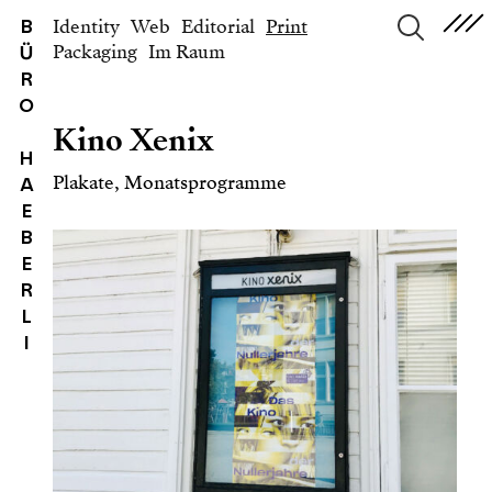
Identity
Web
Editorial
Print
B
Packaging
Im Raum
Ü
suchen
R
O
Kino Xenix
H
Plakate, Monatsprogramme
A
E
B
E
R
L
I