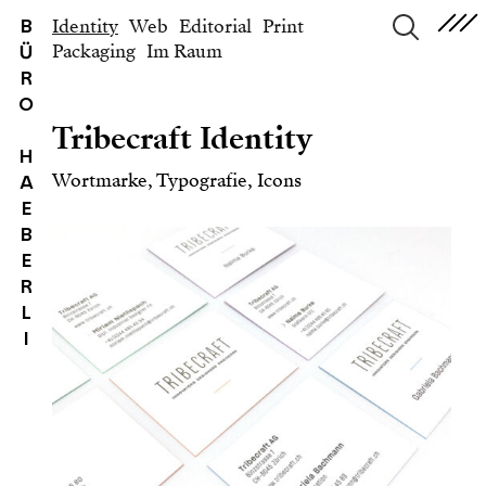
Identity
Web
Editorial
Print
B
Packaging
Im Raum
Ü
suchen
R
O
Tribecraft Identity
H
Wortmarke, Typografie, Icons
A
E
B
E
R
L
I