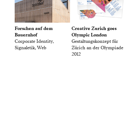
Forschen auf dem
Creative Zurich goes
Bauernhof
Olympic London
Corporate Identity,
Gestaltungskonzept für
Signaletik, Web
Zürich an der Olympiade
2012
Gute Antworten sind wertvoll,
und Fragen kostet nichts.
Schreib uns.
Büro Haeberli