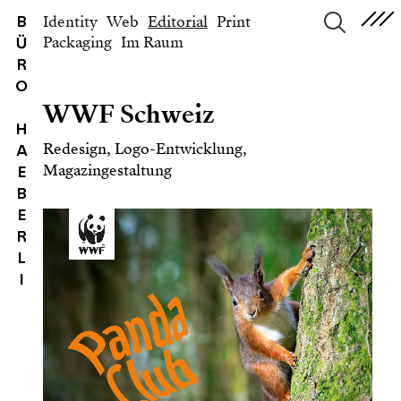
Identity
Web
Editorial
Print
B
Packaging
Im Raum
Ü
suchen
R
O
WWF Schweiz
H
Redesign, Logo-Entwicklung,
A
Magazingestaltung
E
B
E
R
L
I