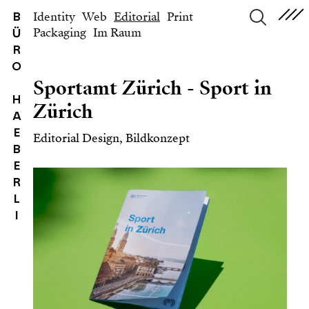
Identity
Web
Editorial
Print
B
Packaging
Im Raum
Ü
suchen
R
O
Sportamt Zürich - Sport in
H
Zürich
A
E
Editorial Design, Bildkonzept
B
E
R
L
I