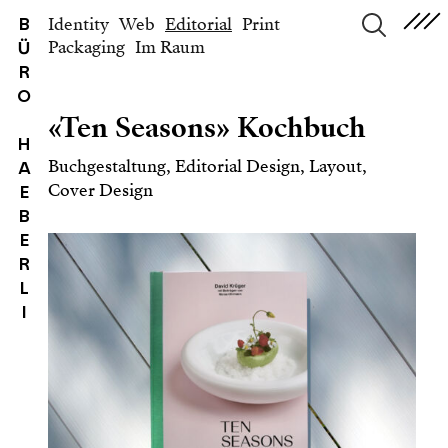
Identity
Web
Editorial
Print
B
Packaging
Im Raum
Ü
suchen
R
O
«Ten Seasons» Kochbuch
H
Buchgestaltung, Editorial Design, Layout,
A
Cover Design
E
B
E
R
L
I