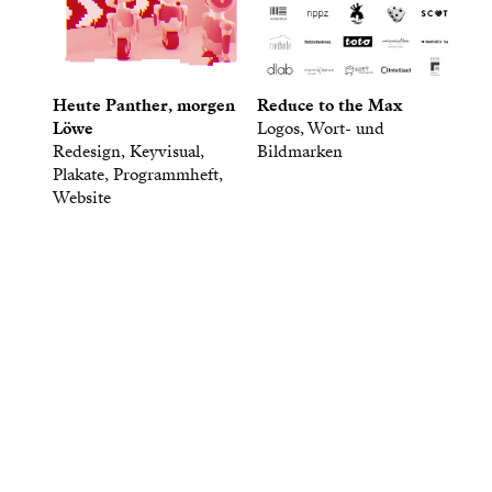
Heute Panther, morgen
Reduce to the Max
Löwe
Logos, Wort- und
Redesign, Keyvisual,
Bildmarken
Plakate, Programmheft,
Website
Gute Antworten sind wertvoll,
und Fragen kostet nichts.
Schreib uns.
Büro Haeberli