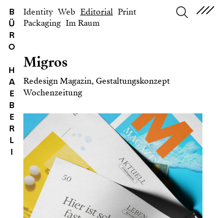
Identity
Web
Editorial
Print
B
Packaging
Im Raum
Ü
suchen
R
O
Migros
H
Redesign Magazin, Gestaltungskonzept
A
Wochenzeitung
E
B
E
R
L
I